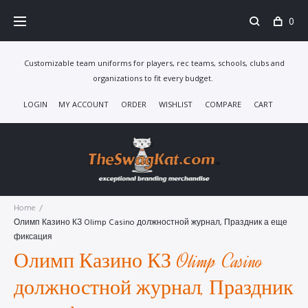
Skip
0
to
content
Customizable team uniforms for players, rec teams, schools, clubs and
organizations to fit every budget.
LOGIN
MY ACCOUNT
ORDER
WISHLIST
COMPARE
CART
Home
/
Олимп Казино КЗ Olimp Casino должностной журнал, Праздник а еще
фиксация
Олимп Казино КЗ Olimp Casino
должностной журнал, Праздник