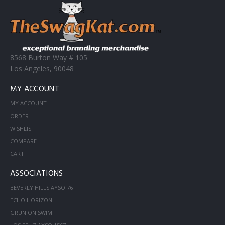
8568 Burton Way # 105
Los Angeles, 90048
MY ACCOUNT
MY ACCOUNT
ORDER
WISHLIST
COMPARE
CART
ASSOCIATIONS
BEVERLY HILLS AYSO 76
ECHO HORIZON
GRUNION SWIM