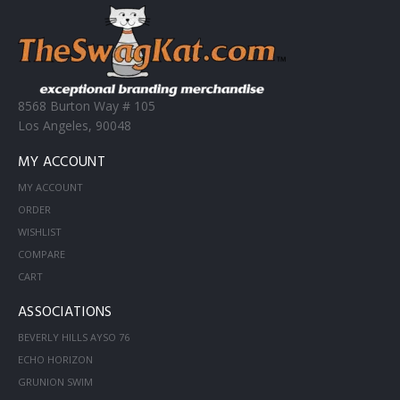
8568 Burton Way # 105
Los Angeles, 90048
MY ACCOUNT
MY ACCOUNT
ORDER
WISHLIST
COMPARE
CART
ASSOCIATIONS
BEVERLY HILLS AYSO 76
ECHO HORIZON
GRUNION SWIM