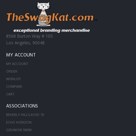
8568 Burton Way # 105
Los Angeles, 90048
MY ACCOUNT
MY ACCOUNT
ORDER
WISHLIST
COMPARE
CART
ASSOCIATIONS
BEVERLY HILLS AYSO 76
ECHO HORIZON
GRUNION SWIM