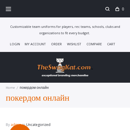
Skip
0
to
content
Customizable team uniforms for players, rec teams, schools, clubs and
organizations to fit every budget.
LOGIN
MY ACCOUNT
ORDER
WISHLIST
COMPARE
CART
Home
/
покердом онлайн
покердом онлайн
TAG:
By
admin
in
Uncategorized