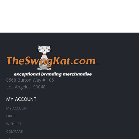
8568 Burton Way # 105
Los Angeles, 90048
MY ACCOUNT
MY ACCOUNT
ORDER
WISHLIST
COMPARE