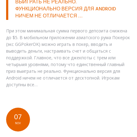
ВЫИГРАТЬ НЕ РЕАЛЬНО.
ФУНКЦИОНАЛЬНО ВЕРСИЯ ДЛЯ ANDROID
НИЧЕМ НЕ ОТЛИЧАЕТСЯ …
При этом минимальная сумма первого депозита снижена
до $5. В мобильном приложении азиатского рума Покерок
(экс GGPokerOK) можно играть в покер, вводить и
выводить деньги, настраивать счет и общаться с
поддержкой. Главное, что все джекпоты с трем или
четырьмя уровнями, потому что единственный главный
приз выиграть не реально. Функционально версия для
Android ничем не отличается от десктопной. Игрокам
доступны все…
07
NOV