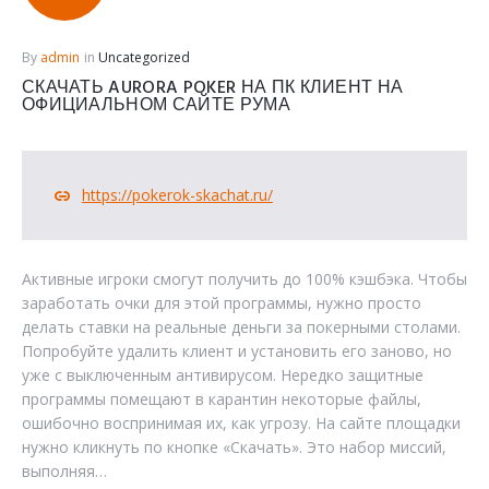
By
admin
in
Uncategorized
СКАЧАТЬ AURORA POKER НА ПК КЛИЕНТ НА
ОФИЦИАЛЬНОМ САЙТЕ РУМА
https://pokerok-skachat.ru/
Активные игроки смогут получить до 100% кэшбэка. Чтобы
заработать очки для этой программы, нужно просто
делать ставки на реальные деньги за покерными столами.
Попробуйте удалить клиент и установить его заново, но
уже с выключенным антивирусом. Нередко защитные
программы помещают в карантин некоторые файлы,
ошибочно воспринимая их, как угрозу. На сайте площадки
нужно кликнуть по кнопке «Скачать». Это набор миссий,
выполняя…