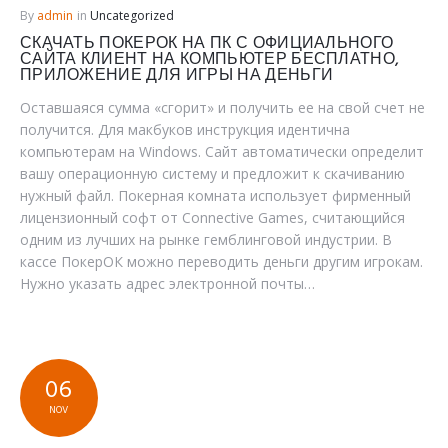
By
admin
in
Uncategorized
СКАЧАТЬ ПОКЕРОК НА ПК С ОФИЦИАЛЬНОГО
САЙТА КЛИЕНТ НА КОМПЬЮТЕР БЕСПЛАТНО,
ПРИЛОЖЕНИЕ ДЛЯ ИГРЫ НА ДЕНЬГИ
Оставшаяся сумма «сгорит» и получить ее на свой счет не
получится. Для макбуков инструкция идентична
компьютерам на Windows. Сайт автоматически определит
вашу операционную систему и предложит к скачиванию
нужный файл. Покерная комната использует фирменный
лицензионный софт от Connective Games, считающийся
одним из лучших на рынке гемблинговой индустрии. В
кассе ПокерОК можно переводить деньги другим игрокам.
Нужно указать адрес электронной почты…
06
NOV