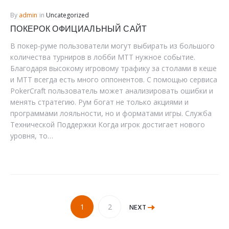
By
admin
in
Uncategorized
ПОКЕРОК ОФИЦИАЛЬНЫЙ САЙТ
В покер-руме пользователи могут выбирать из большого
количества турниров в лобби МТТ нужное событие.
Благодаря высокому игровому трафику за столами в кеше
и МТТ всегда есть много оппонентов. С помощью сервиса
PokerCraft пользователь может анализировать ошибки и
менять стратегию. Рум богат не только акциями и
программами лояльности, но и форматами игры. Служба
Технической Поддержки Когда игрок достигает нового
уровня, то…
Posts
1
2
NEXT
pagination