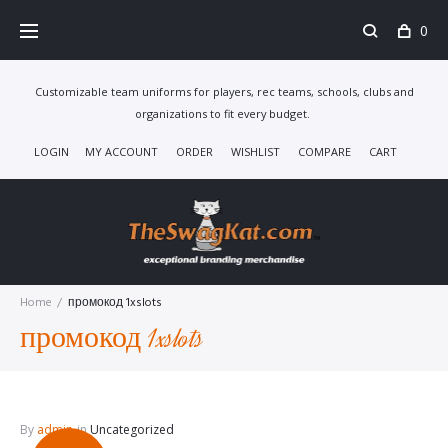
Skip
0
to
content
Customizable team uniforms for players, rec teams, schools, clubs and
organizations to fit every budget.
LOGIN
MY ACCOUNT
ORDER
WISHLIST
COMPARE
CART
Home
/
промокод 1xslots
промокод 1xslots
TAG:
By
admin
in
Uncategorized