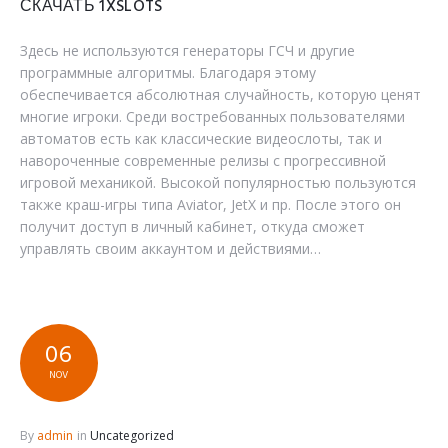
СКАЧАТЬ 1XSLOTS
Здесь не используются генераторы ГСЧ и другие
программные алгоритмы. Благодаря этому
обеспечивается абсолютная случайность, которую ценят
многие игроки. Среди востребованных пользователями
автоматов есть как классические видеослоты, так и
навороченные современные релизы с прогрессивной
игровой механикой. Высокой популярностью пользуются
также краш-игры типа Aviator, JetX и пр. После этого он
получит доступ в личный кабинет, откуда сможет
управлять своим аккаунтом и действиями…
06
NOV
By
admin
in
Uncategorized