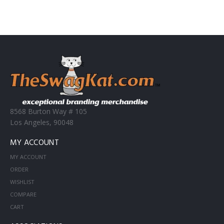
8568 Burton Way # 105
Los Angeles, 90048
MY ACCOUNT
MY ACCOUNT
ORDER
WISHLIST
COMPARE
CART