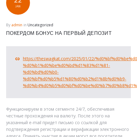
22
ПРОМО
JAN
ПОКЕРДОМ
By
admin
in
Uncategorized
ПОКЕРДОМ БОНУС НА ПЕРВЫЙ ДЕПОЗИТ
https://theswagkat.com/2025/01/22/%d0%bf%d0%b
%d0%b1%d0%be%d0%bd%d1%83%d1%81-
%d0%bd%d0%b0-
%d0%bf%d0%b5%d1%80%d0%b2%d1%8b%d0%b9-
%d0%b4%d0%b5%d0%bf%d0%be%d0%b7%d0%b8%d1%
Функционируем в этом сегменте 24/7, обеспечивая
честные прохождения на валюту. После этого на
указанный e-mail придет письмо со ссылкой для
подтверждения регистрации и верификации электронного
адреса. Принять участие в акции могут все посетители