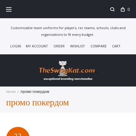
Skip
0
to
content
Customizable team uniforms for players, rec teams, schools, clubs and
organizations to fit every budget.
LOGIN
MY ACCOUNT
ORDER
WISHLIST
COMPARE
CART
Home
/
промо покердом
промо покердом
TAG: