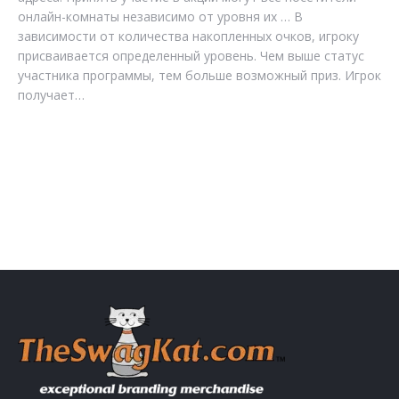
онлайн-комнаты независимо от уровня их … В
зависимости от количества накопленных очков, игроку
присваивается определенный уровень. Чем выше статус
участника программы, тем больше возможный приз. Игрок
получает…