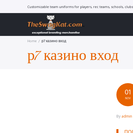
Skip
Customizable team uniforms for players, rec teams, schools, clubs 
to
content
Home
/
р7 казино вход
р7 казино вход
T
01
NOV
Р
By
admin
ПО