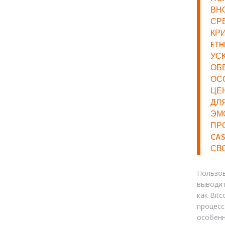
К
ВН
СР
В
КРИ
ETH
УС
ОБ
ОС
ЦЕ
ДЛ
ЭМ
ПР
CA
СВ
Пользов
выводит
как Bitc
процесс
особенн