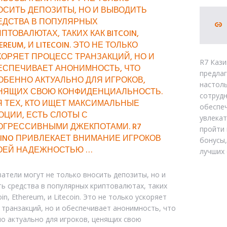
АЗИНО
ОСИТЬ ДЕПОЗИТЫ, НО И ВЫВОДИТЬ
ЕДСТВА В ПОПУЛЯРНЫХ
ХОД
ПТОВАЛЮТАХ, ТАКИХ КАК BITCOIN,
EREUM, И LITECOIN. ЭТО НЕ ТОЛЬКО
КОРЯЕТ ПРОЦЕСС ТРАНЗАКЦИЙ, НО И
R7 Кази
ЕСПЕЧИВАЕТ АНОНИМНОСТЬ, ЧТО
предла
ОБЕННО АКТУАЛЬНО ДЛЯ ИГРОКОВ,
настоль
НЯЩИХ СВОЮ КОНФИДЕНЦИАЛЬНОСТЬ.
сотруд
Я ТЕХ, КТО ИЩЕТ МАКСИМАЛЬНЫЕ
обеспеч
ОЦИИ, ЕСТЬ СЛОТЫ С
увлекат
ОГРЕССИВНЫМИ ДЖЕКПОТАМИ. R7
пройти 
SINO ПРИВЛЕКАЕТ ВНИМАНИЕ ИГРОКОВ
бонусы,
ОЕЙ НАДЕЖНОСТЬЮ …
лучших 
атели могут не только вносить депозиты, но и
ь средства в популярных криптовалютах, таких
oin, Ethereum, и Litecoin. Это не только ускоряет
 транзакций, но и обеспечивает анонимность, что
о актуально для игроков, ценящих свою