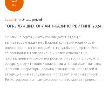
03
ТОП
DEC
ОНЛАЙН
By
admin
in
Uncategorized
КАЗИНО
ТОП-5 ЛУЧШИХ ОНЛАЙН-КАЗИНО РЕЙТИНГ 2024
РОССИИ
Ссылки на сертификаты публикуются рядом с
валидатором лицензии. Важный критерий надежности
оператора — качество работы службы поддержки. Если
ее специалисты оперативно и четко отвечают на
поставленные игроком вопросы, это говорит о том, что
ресурс дорожит своими клиентами и не скрывает никаких
нюансов. Операторы, обманывающие пользователей и
вводящие их в заблуждение, попадают в черный список.
Регистрироваться там рискованно, это может привести…