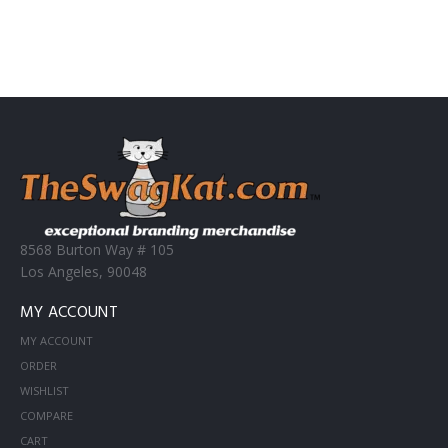
8568 Burton Way # 105
Los Angeles, 90048
MY ACCOUNT
MY ACCOUNT
ORDER
WISHLIST
COMPARE
CART