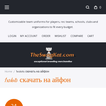
Skip
0
to
content
Customizable team uniforms for players, rec teams, schools, clubs and
organizations to fit every budget.
LOGIN
MY ACCOUNT
ORDER
WISHLIST
COMPARE
CART
Home
/
1xslots скачать на айфон
1xslots скачать на айфон
TAG: