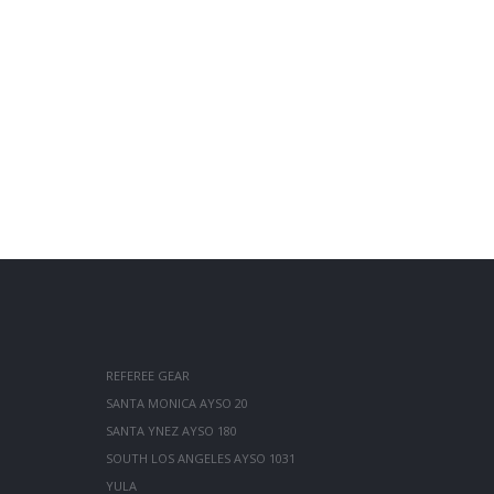
REFEREE GEAR
SANTA MONICA AYSO 20
SANTA YNEZ AYSO 180
SOUTH LOS ANGELES AYSO 1031
YULA