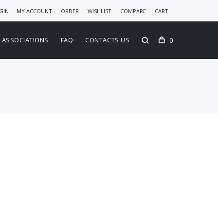
GIN
MY ACCOUNT
ORDER
WISHLIST
COMPARE
CART
0
ASSOCIATIONS
FAQ
CONTACTS US