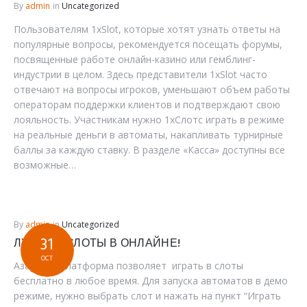
By
admin
in
Uncategorized
Пользователям 1xSlot, которые хотят узнать ответы на
популярные вопросы, рекомендуется посещать форумы,
посвященные работе онлайн-казино или гемблинг-
индустрии в целом. Здесь представители 1xSlot часто
отвечают на вопросы игроков, уменьшают объем работы
операторам поддержки клиентов и подтверждают свою
лояльность. Участникам нужно 1xСлотс играть в режиме
на реальные деньги в автоматы, накапливать турнирные
баллы за каждую ставку. В разделе «Касса» доступны все
возможные…
By
admin
in
Uncategorized
31
ЛУЧШИЕ СЛОТЫ В ОНЛАЙНЕ!
OCT
Азартная платформа позволяет играть в слоты
бесплатно в любое время. Для запуска автоматов в демо
режиме, нужно выбрать слот и нажать на пункт “Играть