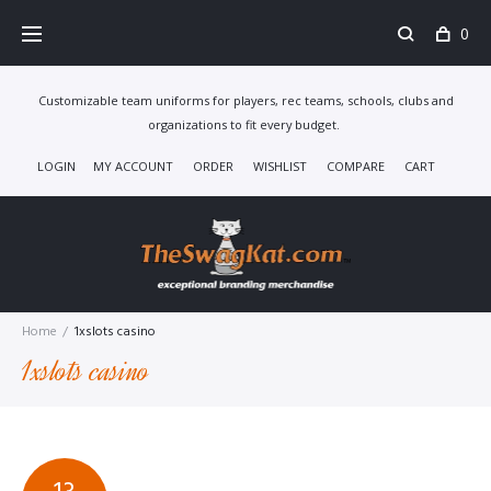
Skip
0
to
content
Customizable team uniforms for players, rec teams, schools, clubs and
organizations to fit every budget.
LOGIN
MY ACCOUNT
ORDER
WISHLIST
COMPARE
CART
Home
/
1xslots casino
1xslots casino
TAG: