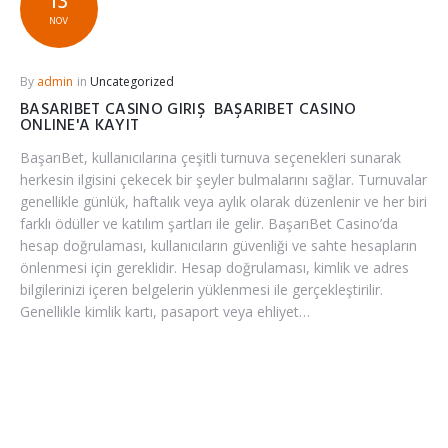
13
BAŞARI
NOV
BET
By
admin
in
Uncategorized
GIRIŞ
BASARIBET CASINO GIRIŞ ️ BAŞARIBET CASINO
ONLINE'A KAYIT
BaşarıBet, kullanıcılarına çeşitli turnuva seçenekleri sunarak
herkesin ilgisini çekecek bir şeyler bulmalarını sağlar. Turnuvalar
genellikle günlük, haftalık veya aylık olarak düzenlenir ve her biri
farklı ödüller ve katılım şartları ile gelir. BaşarıBet Casino’da
hesap doğrulaması, kullanıcıların güvenliği ve sahte hesapların
önlenmesi için gereklidir. Hesap doğrulaması, kimlik ve adres
bilgilerinizi içeren belgelerin yüklenmesi ile gerçekleştirilir.
Genellikle kimlik kartı, pasaport veya ehliyet…