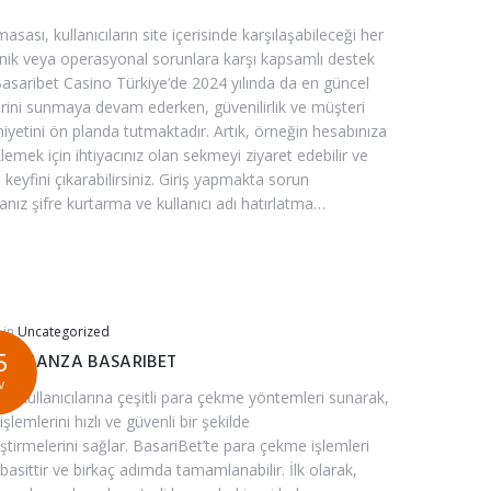
asası, kullanıcıların site içerisinde karşılaşabileceği her
knik veya operasyonal sorunlara karşı kapsamlı destek
Basaribet Casino Türkiye’de 2024 yılında da en güncel
rini sunmaya devam ederken, güvenilirlik ve müşteri
etini ön planda tutmaktadır. Artık, örneğin hesabınıza
lemek için ihtiyacınız olan sekmeyi ziyaret edebilir ve
 keyfini çıkarabilirsiniz. Giriş yapmakta sorun
anız şifre kurtarma ve kullanıcı adı hatırlatma…
in
Uncategorized
5
 BONANZA BASARIBET
V
t, kullanıcılarına çeşitli para çekme yöntemleri sunarak,
işlemlerini hızlı ve güvenli bir şekilde
ştirmelerini sağlar. BasariBet’te para çekme işlemleri
basittir ve birkaç adımda tamamlanabilir. İlk olarak,