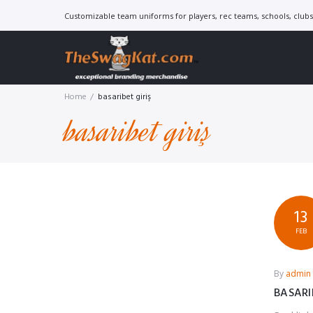
Skip
Customizable team uniforms for players, rec teams, schools, clubs 
to
content
Home
/
basaribet giriş
basaribet giriş
T
13
FEB
B
By
admin
BASAR