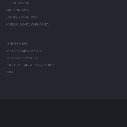
ECHO HORIZON
GRUNION SWIM
LOS FELIZ AYSO 1567
RANCHO SANTA MARGARITA
REFEREE GEAR
SANTA MONICA AYSO 20
SANTA YNEZ AYSO 180
SOUTH LOS ANGELES AYSO 1031
YULA