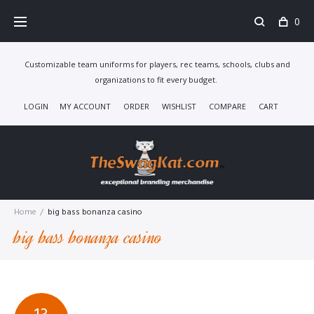
Skip
0
to
content
Customizable team uniforms for players, rec teams, schools, clubs and
organizations to fit every budget.
LOGIN
MY ACCOUNT
ORDER
WISHLIST
COMPARE
CART
Home
/
big bass bonanza casino
big bass bonanza casino
TAG: