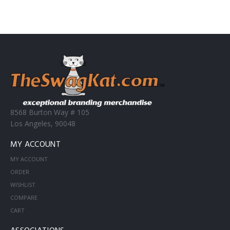
8568 Burton Way # 105
Los Angeles, 90048
MY ACCOUNT
MY ACCOUNT
ORDER
WISHLIST
COMPARE
CART