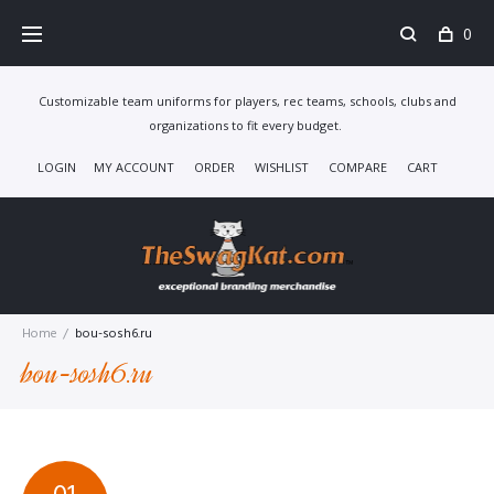
Skip
0
to
content
Customizable team uniforms for players, rec teams, schools, clubs and
organizations to fit every budget.
LOGIN
MY ACCOUNT
ORDER
WISHLIST
COMPARE
CART
Home
/
bou-sosh6.ru
bou-sosh6.ru
TAG: