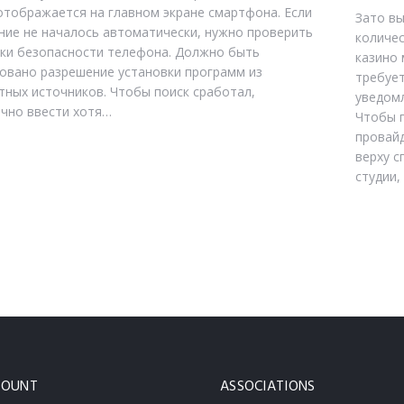
ASINO
отображается на главном экране смартфона. Если
Зато вы
ние не началось автоматически, нужно проверить
количес
ки безопасности телефона. Должно быть
казино
овано разрешение установки программ из
требует
тных источников. Чтобы поиск сработал,
уведомл
чно ввести хотя…
Чтобы 
провайд
верху с
студии,
COUNT
ASSOCIATIONS