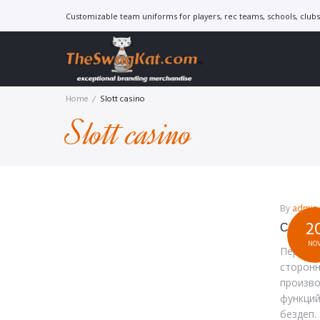
Skip
Customizable team uniforms for players, rec teams, schools, clubs 
to
content
Home
/
Slott casino
Slott casino
T
By
admin
2
СЛОТТ
NO
S
Перевод
сторонн
произво
функций
бездеп.