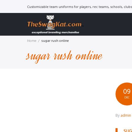
Skip
Customizable team uniforms for players, rec teams, schools, clubs 
to
content
Home
/
sugar rush online
sugar rush online
T
09
DEC
S
By
admin
SUG