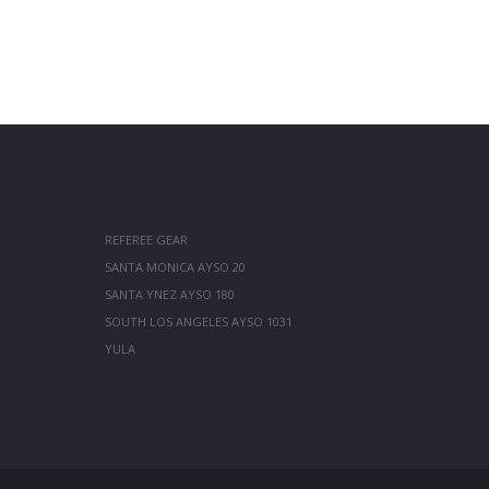
REFEREE GEAR
SANTA MONICA AYSO 20
SANTA YNEZ AYSO 180
SOUTH LOS ANGELES AYSO 1031
YULA