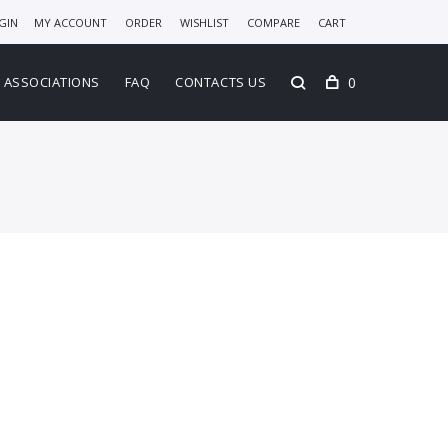
GIN
MY ACCOUNT
ORDER
WISHLIST
COMPARE
CART
0
ASSOCIATIONS
FAQ
CONTACTS US