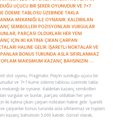
USH
DUĞU UÇUCU BIR ŞEKER OYUNUDUR VE 7×7
E ÖDEME TABLOSU ÜZERINDE TAKLA
NLINE
ANMA MEKANIĞI ILE OYNANIR. KALDIRILAN
ANÇ SEMBOLLERI POZISYONLARI VURGULAR
BUNLAR, PARÇASI OLDUKLARI HER YENI
ANÇ IÇIN IKI KATINA ÇIKAN ÇARPAN
TALARI HALINE GELIR. İŞARETLI NOKTALAR VE
PANLAR BONUS TURUNDA ASLA SIFIRLANMAZ
TOPLAM MAKSIMUM KAZANÇ BAHSINIZIN …
sh slot oyunu, Pragmatic Play’in sunduğu uçucu bir
unudur ve 7×7 küme ödeme tablosu üzerinde takla
mekaniği ile oynanır. Kaldırılan kazanç sembolleri
arı vurgular ve bunlar, parçası oldukları her yeni
in iki katına çıkan çarpan noktaları haline gelir. İşaretli
 ve çarpanlar bonus turunda asla sıfırlanmaz ve toplam
 kazanç bahsinizin 5.000 katıdır. Görsel olarak,