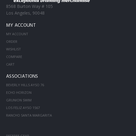
8568 Burton Way # 105
Los Angeles, 90048
MY ACCOUNT
MY ACCOUNT
ORDER
WISHLIST
COMPARE
CART
ASSOCIATIONS
BEVERLY HILLS AYSO 76
ECHO HORIZON
GRUNION SWIM
LOS FELIZ AYSO 1567
RANCHO SANTA MARGARITA
REFEREE GEAR