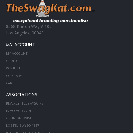
8568 Burton Way # 105
Los Angeles, 90048
MY ACCOUNT
MY ACCOUNT
ORDER
WISHLIST
COMPARE
CART
ASSOCIATIONS
BEVERLY HILLS AYSO 76
ECHO HORIZON
GRUNION SWIM
LOS FELIZ AYSO 1567
RANCHO SANTA MARGARITA