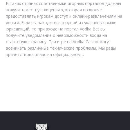
В таких странах собственники игорных порталов должны
получить местную лицензию, которая позволяет
предоставлять игрокам доступ к онлайн-развлечениям на
деньги. Если вы находитесь в одной из указанных выше
юрисдикций, то при входе на портал Vodka Bet вы
получите уведомление о невозможности входа на
стартовую страницу. При игре на Vodka Casino могут
возникать различные технические проблемы. Мы рады
приветствовать вас на официальном…