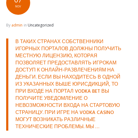
07
VODKA
NOV
CASINO
By
admin
in
Uncategorized
ЗЕРКАЛО
В ТАКИХ СТРАНАХ СОБСТВЕННИКИ
ИГОРНЫХ ПОРТАЛОВ ДОЛЖНЫ ПОЛУЧИТЬ
МЕСТНУЮ ЛИЦЕНЗИЮ, КОТОРАЯ
ПОЗВОЛЯЕТ ПРЕДОСТАВЛЯТЬ ИГРОКАМ
ДОСТУП К ОНЛАЙН-РАЗВЛЕЧЕНИЯМ НА
ДЕНЬГИ. ЕСЛИ ВЫ НАХОДИТЕСЬ В ОДНОЙ
ИЗ УКАЗАННЫХ ВЫШЕ ЮРИСДИКЦИЙ, ТО
ПРИ ВХОДЕ НА ПОРТАЛ VODKA BET ВЫ
ПОЛУЧИТЕ УВЕДОМЛЕНИЕ О
НЕВОЗМОЖНОСТИ ВХОДА НА СТАРТОВУЮ
СТРАНИЦУ. ПРИ ИГРЕ НА VODKA CASINO
МОГУТ ВОЗНИКАТЬ РАЗЛИЧНЫЕ
ТЕХНИЧЕСКИЕ ПРОБЛЕМЫ. МЫ …