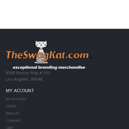
8568 Burton Way # 105
Los Angeles, 90048
MY ACCOUNT
MY ACCOUNT
ORDER
WISHLIST
COMPARE
CART