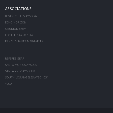
ASSOCIATIONS
BEVERLY HILLS AYSO 76
ECHO HORIZON
GRUNION SWIM
LOS FELIZ AYSO 1567
RANCHO SANTA MARGARITA
REFEREE GEAR
SANTA MONICA AYSO 20
SANTA YNEZ AYSO 180
SOUTH LOS ANGELES AYSO 1031
YULA