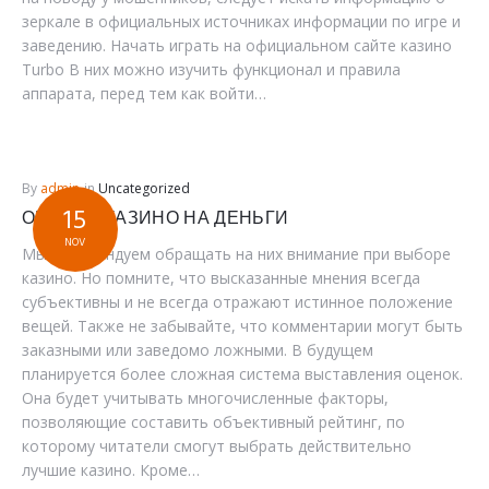
зеркале в официальных источниках информации по игре и
заведению. Начать играть на официальном сайте казино
Turbo В них можно изучить функционал и правила
аппарата, перед тем как войти…
By
admin
in
Uncategorized
15
ОНЛАЙН КАЗИНО НА ДЕНЬГИ
NOV
Мы рекомендуем обращать на них внимание при выборе
казино. Но помните, что высказанные мнения всегда
субъективны и не всегда отражают истинное положение
вещей. Также не забывайте, что комментарии могут быть
заказными или заведомо ложными. В будущем
планируется более сложная система выставления оценок.
Она будет учитывать многочисленные факторы,
позволяющие составить объективный рейтинг, по
которому читатели смогут выбрать действительно
лучшие казино. Кроме…