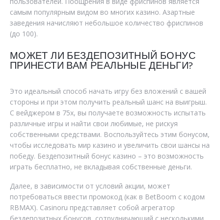
пользователей. Поощрения в виде фриспинов является
самым популярным видом во многих казино. Азартные
заведения начисляют небольшое количество фриспинов
(до 100).
МОЖЕТ ЛИ БЕЗДЕПОЗИТНЫЙ БОНУС
ПРИНЕСТИ ВАМ РЕАЛЬНЫЕ ДЕНЬГИ?
Это идеальный способ начать игру без вложений с вашей
стороны и при этом получить реальный шанс на выигрыш.
С вейджером в 75х, вы получаете возможность испытать
различные игры и найти свои любимые, не рискуя
собственными средствами. Воспользуйтесь этим бонусом,
чтобы исследовать мир казино и увеличить свои шансы на
победу. Бездепозитный бонус казино – это возможность
играть бесплатно, не вкладывая собственные деньги.
Далее, в зависимости от условий акции, может
потребоваться ввести промокод (как в BetBoom с кодом
RBMAX). Casinoru представляет собой агрегатор
бездепозитных бонусов, сотрудничающий с несколькими