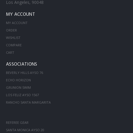
Los Angeles, 90048
MY ACCOUNT
MY ACCOUNT
ORDER
WISHLIST
COMPARE
CART
ASSOCIATIONS
BEVERLY HILLS AYSO 76
ECHO HORIZON
GRUNION SWIM
LOS FELIZ AYSO 1567
RANCHO SANTA MARGARITA
REFEREE GEAR
SANTA MONICA AYSO 20