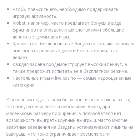
Чтобы повысить его, необходимо поддерживать
игровую активность.
Riobet, например, часто предлагает бонусы в виде
фриспинов на определенных слотах или небольшие
денежные суммы для игры.
Кроме того, бездепозитные бонусы позволяют игрокам
выигрывать реальные деньги без вложений, что
делает.
Каждая забава продемонстрирует высокий пейаут, а
также предложит испытать ее в бесплатном режиме.
Настольные игры и live casino — самые недооцененные
категории.
К основным недостаткам бездепов, игроки отмечают то,
что бонусы начисляются небольшие. Благодаря
маленькому размеру поощрения, у пользователя нет
возможности выиграть крупный выигрыш. Часто многие
азартные заведения на бездепы устанавливают лимиты на
выигрыш, что тоже ограничивает возможности