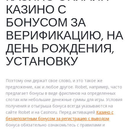
КАЗИНО С
БОНУСОМ ЗА
ВЕРИФИКАЦИЮ, НА
ДЕНЬ РОЖДЕНИЯ,
УСТАНОВКУ
Поэтому они держат свое слово, и это такое же
предложение, как и любое другое. Riobet, например, часто
предлагает бонусы в виде фриспинов на определенных
слотах или небольшие денежные суммы для игры. Условия
получения и отыгрыша бонуса всегда указываются на
сайте Riobet и на Casinoru. Перед активацией
Казино с
бездепозитным бонусом за регистрацию с выводом
бонуса обязательно ознакомьтесь с правилами и