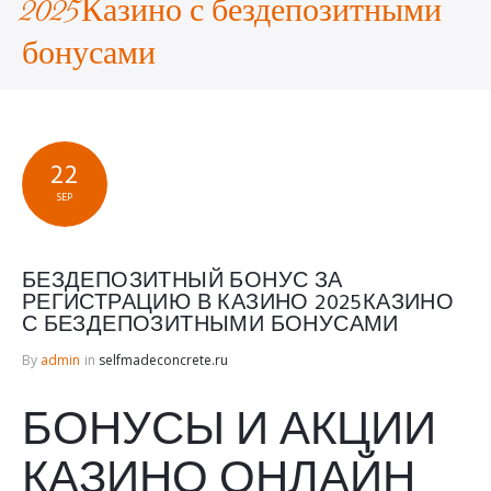
2025Казино с бездепозитными
бонусами
22
SEP
БЕЗДЕПОЗИТНЫЙ БОНУС ЗА
РЕГИСТРАЦИЮ В КАЗИНО 2025КАЗИНО
С БЕЗДЕПОЗИТНЫМИ БОНУСАМИ
By
admin
in
selfmadeconcrete.ru
БОНУСЫ И АКЦИИ
КАЗИНО ОНЛАЙН