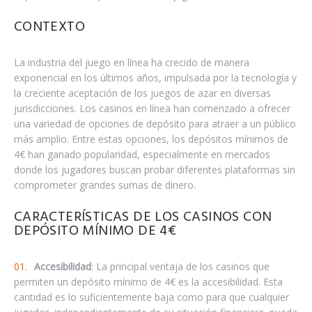
CONTEXTO
La industria del juego en línea ha crecido de manera
exponencial en los últimos años, impulsada por la tecnología y
la creciente aceptación de los juegos de azar en diversas
jurisdicciones. Los casinos en línea han comenzado a ofrecer
una variedad de opciones de depósito para atraer a un público
más amplio. Entre estas opciones, los depósitos mínimos de
4€ han ganado popularidad, especialmente en mercados
donde los jugadores buscan probar diferentes plataformas sin
comprometer grandes sumas de dinero.
CARACTERÍSTICAS DE LOS CASINOS CON
DEPÓSITO MÍNIMO DE 4€
Accesibilidad
: La principal ventaja de los casinos que
permiten un depósito mínimo de 4€ es la accesibilidad. Esta
cantidad es lo suficientemente baja como para que cualquier