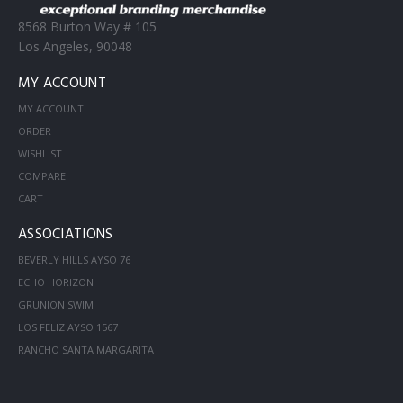
8568 Burton Way # 105
Los Angeles, 90048
MY ACCOUNT
MY ACCOUNT
ORDER
WISHLIST
COMPARE
CART
ASSOCIATIONS
BEVERLY HILLS AYSO 76
ECHO HORIZON
GRUNION SWIM
LOS FELIZ AYSO 1567
RANCHO SANTA MARGARITA