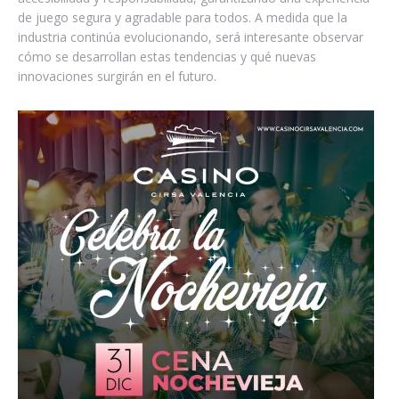
de juego segura y agradable para todos. A medida que la
industria continúa evolucionando, será interesante observar
cómo se desarrollan estas tendencias y qué nuevas
innovaciones surgirán en el futuro.