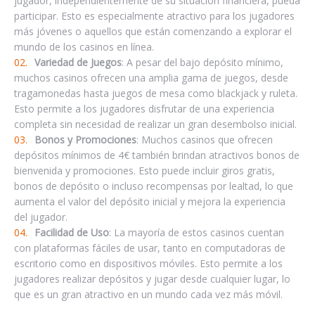
jugador, independientemente de su situación financiera, pueda
participar. Esto es especialmente atractivo para los jugadores
más jóvenes o aquellos que están comenzando a explorar el
mundo de los casinos en línea.
Variedad de Juegos
: A pesar del bajo depósito mínimo,
muchos casinos ofrecen una amplia gama de juegos, desde
tragamonedas hasta juegos de mesa como blackjack y ruleta.
Esto permite a los jugadores disfrutar de una experiencia
completa sin necesidad de realizar un gran desembolso inicial.
Bonos y Promociones
: Muchos casinos que ofrecen
depósitos mínimos de 4€ también brindan atractivos bonos de
bienvenida y promociones. Esto puede incluir giros gratis,
bonos de depósito o incluso recompensas por lealtad, lo que
aumenta el valor del depósito inicial y mejora la experiencia
del jugador.
Facilidad de Uso
: La mayoría de estos casinos cuentan
con plataformas fáciles de usar, tanto en computadoras de
escritorio como en dispositivos móviles. Esto permite a los
jugadores realizar depósitos y jugar desde cualquier lugar, lo
que es un gran atractivo en un mundo cada vez más móvil.