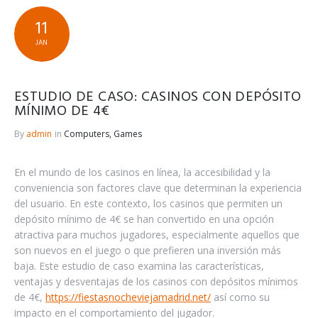
11
JAN
ESTUDIO DE CASO: CASINOS CON DEPÓSITO
MÍNIMO DE 4€
By
admin
in
Computers, Games
En el mundo de los casinos en línea, la accesibilidad y la
conveniencia son factores clave que determinan la experiencia
del usuario. En este contexto, los casinos que permiten un
depósito mínimo de 4€ se han convertido en una opción
atractiva para muchos jugadores, especialmente aquellos que
son nuevos en el juego o que prefieren una inversión más
baja. Este estudio de caso examina las características,
ventajas y desventajas de los casinos con depósitos mínimos
de 4€,
https://fiestasnocheviejamadrid.net/
así como su
impacto en el comportamiento del jugador.