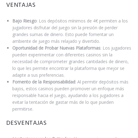
VENTAJAS
Bajo Riesgo
: Los depósitos mínimos de 4€ permiten a los
jugadores disfrutar del juego sin la presión de perder
grandes sumas de dinero. Esto puede fomentar un
ambiente de juego más relajado y divertido.
Oportunidad de Probar Nuevas Plataformas
: Los jugadores
pueden experimentar con diferentes casinos sin la
necesidad de comprometer grandes cantidades de dinero,
lo que les permite encontrar la plataforma que mejor se
adapte a sus preferencias.
Fomento de la Responsabilidad
: Al permitir depósitos más
bajos, estos casinos pueden promover un enfoque más
responsable hacia el juego, ayudando a los jugadores a
evitar la tentación de gastar más de lo que pueden
permitirse.
DESVENTAJAS