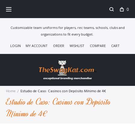
Skip
0
to
content
Customizable team uniforms for players, rec teams, schools, clubs and
organizations to fit every budget.
LOGIN
MY ACCOUNT
ORDER
WISHLIST
COMPARE
CART
Home
/
Estudio de Caso: Casinos con Depósito Mínimo de 4€
Estudio de Caso: Casinos con Depósito
Mínimo de 4€