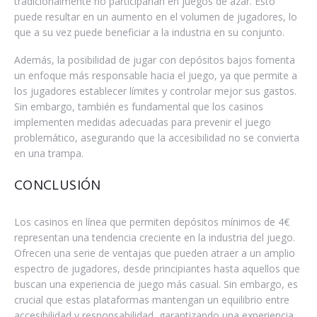
tradicionalmente no participarían en juegos de azar. Esto
puede resultar en un aumento en el volumen de jugadores, lo
que a su vez puede beneficiar a la industria en su conjunto.
Además, la posibilidad de jugar con depósitos bajos fomenta
un enfoque más responsable hacia el juego, ya que permite a
los jugadores establecer límites y controlar mejor sus gastos.
Sin embargo, también es fundamental que los casinos
implementen medidas adecuadas para prevenir el juego
problemático, asegurando que la accesibilidad no se convierta
en una trampa.
CONCLUSIÓN
Los casinos en línea que permiten depósitos mínimos de 4€
representan una tendencia creciente en la industria del juego.
Ofrecen una serie de ventajas que pueden atraer a un amplio
espectro de jugadores, desde principiantes hasta aquellos que
buscan una experiencia de juego más casual. Sin embargo, es
crucial que estas plataformas mantengan un equilibrio entre
accesibilidad y responsabilidad, garantizando una experiencia