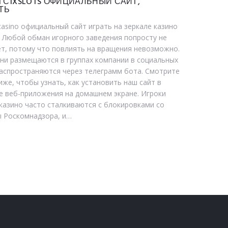
6
ТС1XSLOTS ОФИЦИАЛЬНЫЙ САЙТ,
ТЬ
 casino официальный сайт играть на зеркале казино
 Любой обман игорного заведения попросту не
т, потому что повлиять на вращения невозможно.
ни размещаются в группах компании в социальных
распространяются через телеграмм бота. Смотрите
иже, чтобы узнать, как установить наш сайт в
е веб-приложения на домашнем экране. Игроки
казино часто сталкиваются с блокировками со
 Роскомнадзора, и…