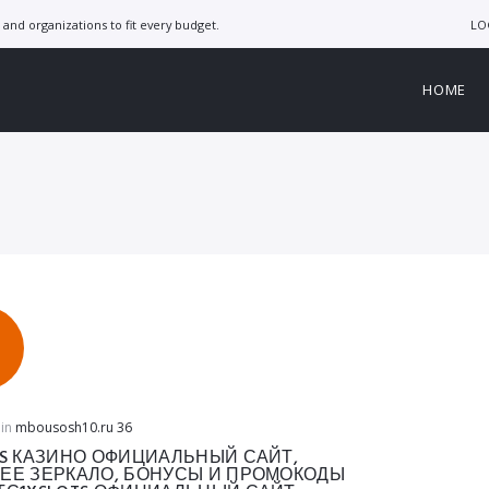
LO
and organizations to fit every budget.
HOME
ATEGORY:
BOUSOSH10.R
in
mbousosh10.ru 36
TS КАЗИНО ОФИЦИАЛЬНЫЙ САЙТ,
ЕЕ ЗЕРКАЛО, БОНУСЫ И ПРОМОКОДЫ