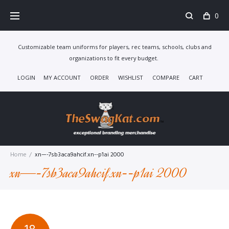
Skip
0
to
content
Customizable team uniforms for players, rec teams, schools, clubs and
organizations to fit every budget.
LOGIN
MY ACCOUNT
ORDER
WISHLIST
COMPARE
CART
Home
/
xn—-7sb3aca9ahcif.xn--p1ai 2000
xn—-7sb3aca9ahcif.xn--p1ai 2000
CATEGORY: