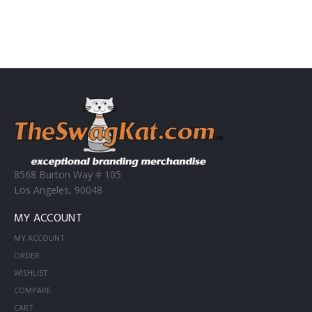
8568 Burton Way # 105
Los Angeles, 90048
MY ACCOUNT
MY ACCOUNT
ORDER
WISHLIST
COMPARE
CART