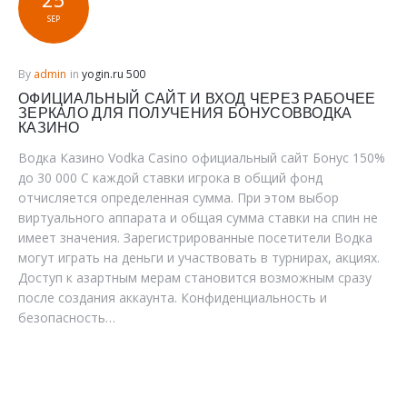
25
YOGIN.RU
SEP
500
By
admin
in
yogin.ru 500
ОФИЦИАЛЬНЫЙ САЙТ И ВХОД ЧЕРЕЗ РАБОЧЕЕ
ЗЕРКАЛО ДЛЯ ПОЛУЧЕНИЯ БОНУСОВВОДКА
КАЗИНО
Водка Казино Vodka Casino официальный сайт Бонус 150%
до 30 000 С каждой ставки игрока в общий фонд
отчисляется определенная сумма. При этом выбор
виртуального аппарата и общая сумма ставки на спин не
имеет значения. Зарегистрированные посетители Водка
могут играть на деньги и участвовать в турнирах, акциях.
Доступ к азартным мерам становится возможным сразу
после создания аккаунта. Конфиденциальность и
безопасность…