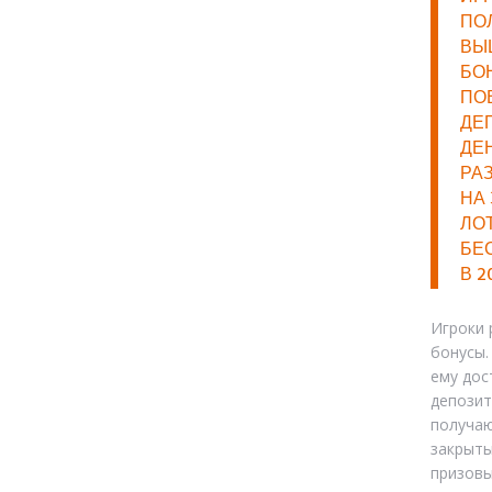
В
ПО
ВЫ
БО
ПО
ДЕ
ДЕ
РА
НА
ЛО
БЕ
В 
Игроки 
бонусы.
ему дос
депозит
получаю
закрыты
призовы