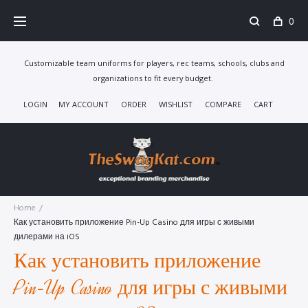
Skip
0
to
content
Customizable team uniforms for players, rec teams, schools, clubs and
organizations to fit every budget.
LOGIN
MY ACCOUNT
ORDER
WISHLIST
COMPARE
CART
Home
/
Как установить приложение Pin-Up Casino для игры с живыми
дилерами на iOS
Как установить приложение
Pin-Up Casino для игры с живыми