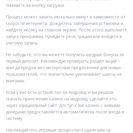
Нажмите на кнопку загрузки.
Процесс может занять несколько минут в зависимости от
скорости интернета. Дождитесь завершения установки и
найдите иконку на главном экране. После этого выполните
запуск программы, пройдите регистрацию или войдите в
учетную запись.
Не забудьте, что вы можете получить щедрые бонусы за
первый депозит. Рекомендую проверить раздел акций –
иногда предлагают интересные предложения для новых
пользователей, что значительно увеличивает шансы на
выигрыш.
Если у вас есть устройство на Андроид, и вы решили
скачать приложение казино на андроид, сделайте это
через официальный сайт. Доступ к live казино с живыми
дилерами предоставляется автоматически после входа в
систему.
Наслаждайтесь игровым процессом и удачи вам за