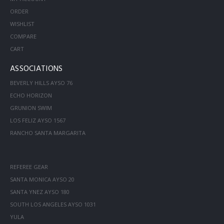
ORDER
WISHLIST
COMPARE
CART
ASSOCIATIONS
BEVERLY HILLS AYSO 76
ECHO HORIZON
GRUNION SWIM
LOS FELIZ AYSO 1567
RANCHO SANTA MARGARITA
REFEREE GEAR
SANTA MONICA AYSO 20
SANTA YNEZ AYSO 180
SOUTH LOS ANGELES AYSO 1031
YULA