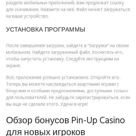
разделе мобильных приложений, вам предложат ссылку
для скачивания. Нажмите на неё. Файл начнет загружаться
на ваше устройство.
УСТАНОВКА ПРОГРАММЫ
После завершения загрузки, зайдите в “Загрузки” на своем
мобильном. Найдите загруженный файл. Коснитесь его,
чтобы запустить установку. Следуйте инструкциям на
экране.
Всё, приложение успешно установлено. Откройте его.
Теперь вы можете наслаждаться азартными играми с
бонусами и особыми предложениями, доступными только
для пользователей. Не забудьте зарегистрироваться, если
вы еще не сделали этого. Удачи в игре!
Обзор бонусов Pin-Up Casino
для новых игроков