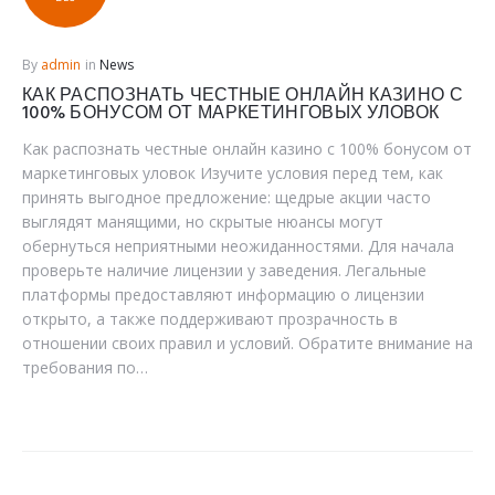
By
admin
in
News
КАК РАСПОЗНАТЬ ЧЕСТНЫЕ ОНЛАЙН КАЗИНО С
100% БОНУСОМ ОТ МАРКЕТИНГОВЫХ УЛОВОК
Как распознать честные онлайн казино с 100% бонусом от
маркетинговых уловок Изучите условия перед тем, как
принять выгодное предложение: щедрые акции часто
выглядят манящими, но скрытые нюансы могут
обернуться неприятными неожиданностями. Для начала
проверьте наличие лицензии у заведения. Легальные
платформы предоставляют информацию о лицензии
открыто, а также поддерживают прозрачность в
отношении своих правил и условий. Обратите внимание на
требования по…