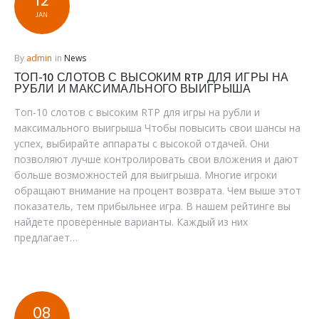
12
NEWS
JAN
By
admin
in
News
ТОП-10 СЛОТОВ С ВЫСОКИМ RTP ДЛЯ ИГРЫ НА
РУБЛИ И МАКСИМАЛЬНОГО ВЫИГРЫША
Топ-10 слотов с высоким RTP для игры на рубли и
максимального выигрыша Чтобы повысить свои шансы на
успех, выбирайте аппараты с высокой отдачей. Они
позволяют лучше контролировать свои вложения и дают
больше возможностей для выигрыша. Многие игроки
обращают внимание на процент возврата. Чем выше этот
показатель, тем прибыльнее игра. В нашем рейтинге вы
найдете проверенные варианты. Каждый из них
предлагает…
08