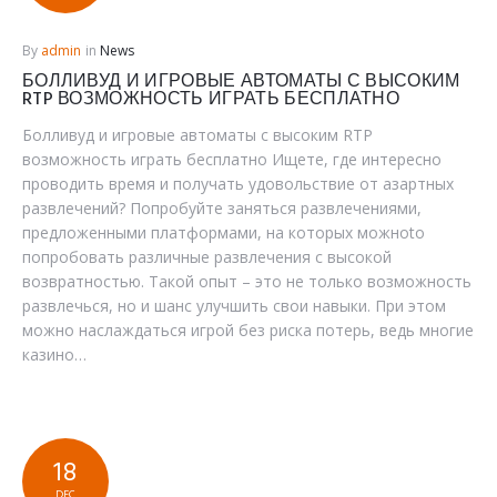
By
admin
in
News
БОЛЛИВУД И ИГРОВЫЕ АВТОМАТЫ С ВЫСОКИМ
RTP ВОЗМОЖНОСТЬ ИГРАТЬ БЕСПЛАТНО
Болливуд и игровые автоматы с высоким RTP
возможность играть бесплатно Ищете, где интересно
проводить время и получать удовольствие от азартных
развлечений? Попробуйте заняться развлечениями,
предложенными платформами, на которых можноto
попробовать различные развлечения с высокой
возвратностью. Такой опыт – это не только возможность
развлечься, но и шанс улучшить свои навыки. При этом
можно наслаждаться игрой без риска потерь, ведь многие
казино…
18
DEC